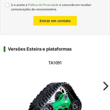
Li e aceito a
Política de Privacidade
e concordo em receber
comunicações da concessionária.
Entrar em contato
Versões Esteira e plataformas
TA1091
Ne