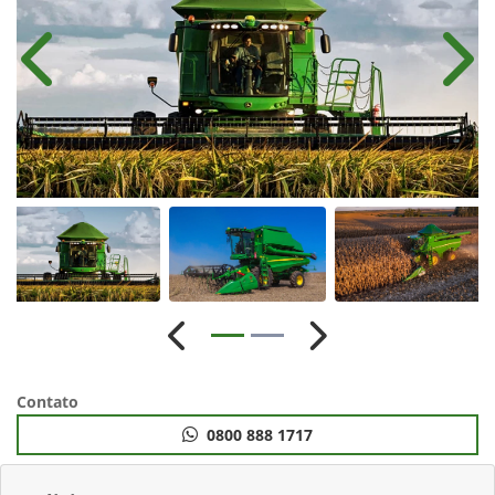
Anterior
Próx
Anterior
Próximo
Contato
0800 888 1717