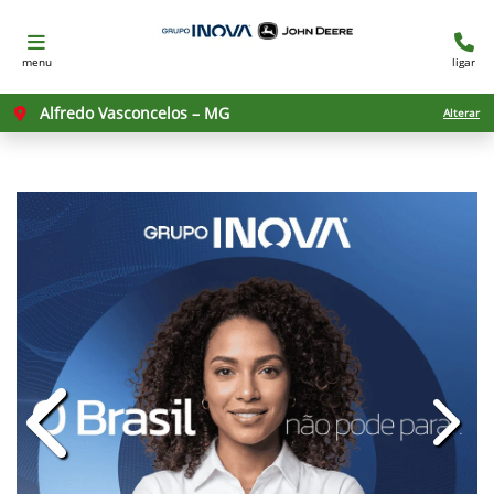
menu
ligar
Alfredo Vasconcelos – MG
Alterar
templates.template-01.components.c
templ