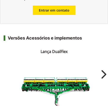
Entrar em contato
Versões Acessórios e implementos
Lança DualFlex
Ne