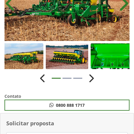
Anterior
Próx
Anterior
Próximo
Contato
0800 888 1717
Solicitar proposta