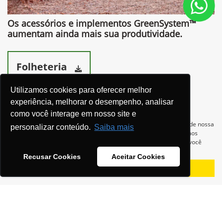
Os acessórios e implementos GreenSystem™
aumentam ainda mais sua produtividade.​
Folheteria
Utilizamos cookies para oferecer melhor
experiência, melhorar o desempenho, analisar
como você interage em nosso site e
Ver telefones
Para otimizar sua experiência durante a navegação, fazemos uso de nossa
personalizar conteúdo.
Saiba mais
política de cookies e para proteger seus dados pessoais respeitamos
nossa
política de privacidade
. Ao seguir com a navegação e visita você
concorda com nossas políticas.
Recusar Cookies
Aceitar Cookies
Aceitar
Recusar
Equipamentos