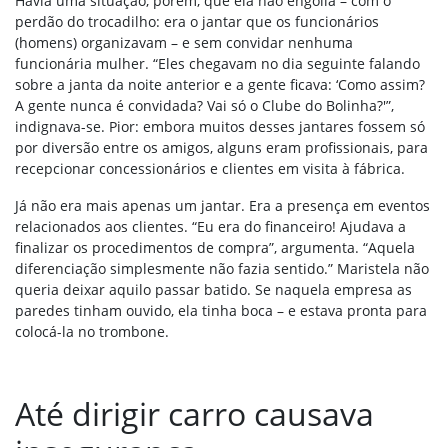
Havia uma situação, porém, que ela não engolia – com o
perdão do trocadilho: era o jantar que os funcionários
(homens) organizavam – e sem convidar nenhuma
funcionária mulher. “Eles chegavam no dia seguinte falando
sobre a janta da noite anterior e a gente ficava: ‘Como assim?
A gente nunca é convidada? Vai só o Clube do Bolinha?'”,
indignava-se. Pior: embora muitos desses jantares fossem só
por diversão entre os amigos, alguns eram profissionais, para
recepcionar concessionários e clientes em visita à fábrica.
Já não era mais apenas um jantar. Era a presença em eventos
relacionados aos clientes. “Eu era do financeiro! Ajudava a
finalizar os procedimentos de compra”, argumenta. “Aquela
diferenciação simplesmente não fazia sentido.” Maristela não
queria deixar aquilo passar batido. Se naquela empresa as
paredes tinham ouvido, ela tinha boca – e estava pronta para
colocá-la no trombone.
Até dirigir carro causava