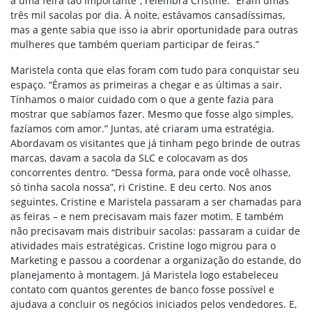
a uma feira tão importante”, relembra Cristine. “Eram umas
três mil sacolas por dia. À noite, estávamos cansadíssimas,
mas a gente sabia que isso ia abrir oportunidade para outras
mulheres que também queriam participar de feiras.”
Maristela conta que elas foram com tudo para conquistar seu
espaço. “Éramos as primeiras a chegar e as últimas a sair.
Tínhamos o maior cuidado com o que a gente fazia para
mostrar que sabíamos fazer. Mesmo que fosse algo simples,
fazíamos com amor.” Juntas, até criaram uma estratégia.
Abordavam os visitantes que já tinham pego brinde de outras
marcas, davam a sacola da SLC e colocavam as dos
concorrentes dentro. “Dessa forma, para onde você olhasse,
só tinha sacola nossa”, ri Cristine. E deu certo. Nos anos
seguintes, Cristine e Maristela passaram a ser chamadas para
as feiras – e nem precisavam mais fazer motim. E também
não precisavam mais distribuir sacolas: passaram a cuidar de
atividades mais estratégicas. Cristine logo migrou para o
Marketing e passou a coordenar a organização do estande, do
planejamento à montagem. Já Maristela logo estabeleceu
contato com quantos gerentes de banco fosse possível e
ajudava a concluir os negócios iniciados pelos vendedores. E,