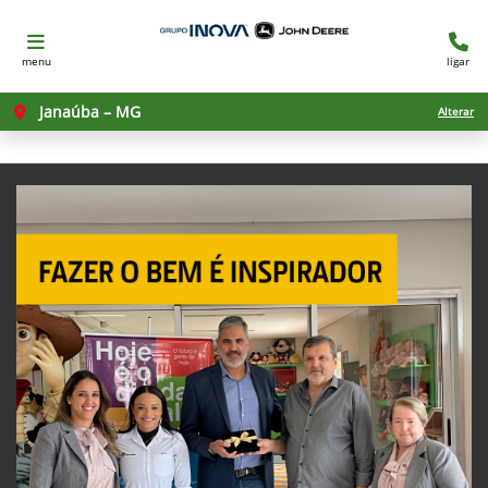
menu
ligar
Janaúba – MG
Alterar