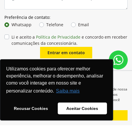
Preferência de contato:
Whatsapp
Telefone
Email
Li e aceito a
Política de Privacidade
e concordo em receber
comunicações da concessionária.
Entrar em contato
Utilizamos cookies para oferecer melhor
experiência, melhorar o desempenho, analisar
como você interage em nosso site e
Para otimizar sua experiência durante a navegação, fazemos uso de nossa
personalizar conteúdo.
Saiba mais
política de cookies e para proteger seus dados pessoais respeitamos
nossa
política de privacidade
. Ao seguir com a navegação e visita você
concorda com nossas políticas.
Recusar Cookies
Aceitar Cookies
Equipamentos
Aceitar
Recusar
Mapa do site