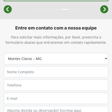
templates.template-01.components.carousel.texts.cont
temp
Entre em contato com a nossa equipe
Para solicitar mais informações, por favor, preencha o
formulário abaixo que entraremos em contato rapidamente.