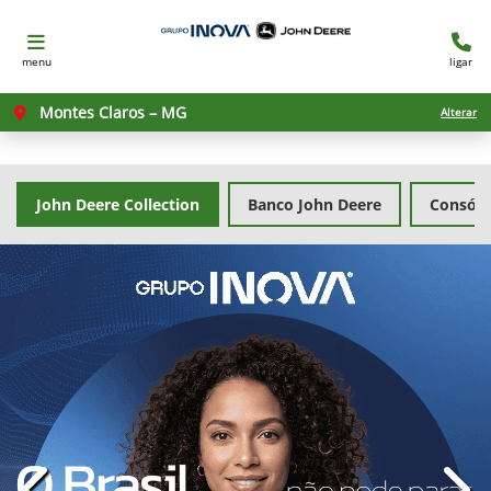
menu
ligar
Montes Claros – MG
Alterar
John Deere Collection
Banco John Deere
Consórc