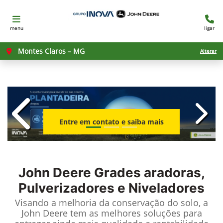
menu
ligar
Montes Claros – MG
Alterar
templates.template-01.components.c
templ
Entre em contato e saiba mais
John Deere
Grades aradoras,
Pulverizadores e Niveladores
Visando a melhoria da conservação do solo, a
John Deere tem as melhores soluções para