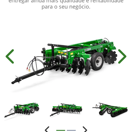
entregar ainda mais qualidade e rentabilidade
para o seu negócio.
Anterior
Próx