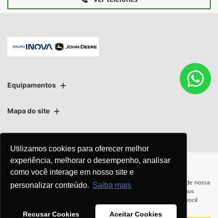
Equipamentos
Mapa do site
Política de privacidade
Política de PLD
Utilizamos cookies para oferecer melhor
experiência, melhorar o desempenho, analisar
como você interage em nosso site e
Para otimizar sua experiência durante a navegação, fazemos uso de nossa
personalizar conteúdo.
Saiba mais
política de cookies e para proteger seus dados pessoais respeitamos
No trânsito, enxergar o outro
nossa
política de privacidade
. Ao seguir com a navegação e visita você
salva vidas.
concorda com nossas políticas.
Recusar Cookies
Aceitar Cookies