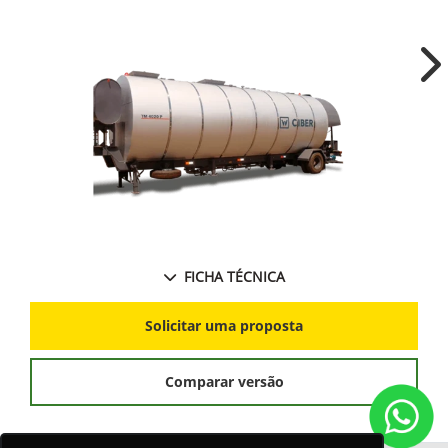
Ne
FICHA TÉCNICA
Solicitar uma proposta
Comparar versão