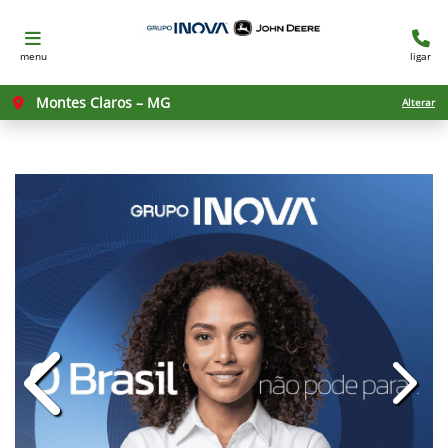
menu
ligar
Montes Claros – MG
Alterar
templates.template-01.components.c
templ