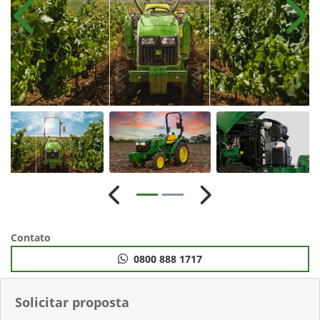
Anterior
Próx
Anterior
Próximo
Contato
0800 888 1717
Solicitar proposta