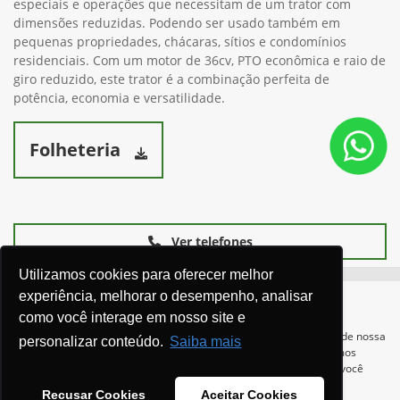
especiais e operações que necessitam de um trator com
dimensões reduzidas. Podendo ser usado também em
pequenas propriedades, chácaras, sítios e condomínios
residenciais. Com um motor de 36cv, PTO econômica e raio de
giro reduzido, este trator é a combinação perfeita de
potência, economia e versatilidade.
Folheteria
Ver telefones
Utilizamos cookies para oferecer melhor
experiência, melhorar o desempenho, analisar
como você interage em nosso site e
Para otimizar sua experiência durante a navegação, fazemos uso de nossa
personalizar conteúdo.
Saiba mais
política de cookies e para proteger seus dados pessoais respeitamos
nossa
política de privacidade
. Ao seguir com a navegação e visita você
concorda com nossas políticas.
Recusar Cookies
Aceitar Cookies
Equipamentos