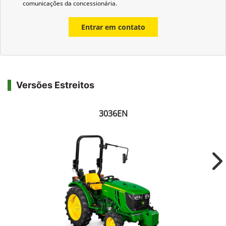
comunicações da concessionária.
Entrar em contato
Versões Estreitos
3036EN
Ne