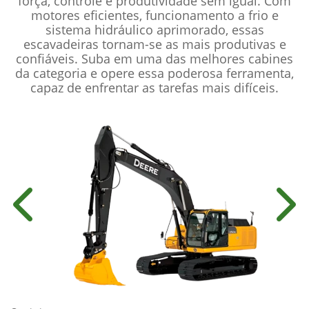
força, controle e produtividade sem igual. Com
motores eficientes, funcionamento a frio e
sistema hidráulico aprimorado, essas
escavadeiras tornam-se as mais produtivas e
confiáveis. Suba em uma das melhores cabines
da categoria e opere essa poderosa ferramenta,
capaz de enfrentar as tarefas mais difíceis.
Anterior
Próx