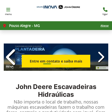
menu
ligar
Pouso Alegre - MG
Alterar
templates.template-01.components.c
templ
Entre em contato e saiba mais
John Deere
Escavadeiras
Hidraúlicas
Não importa o local de trabalho, nossas
máquinas escavadeiras fazem o trabalho com