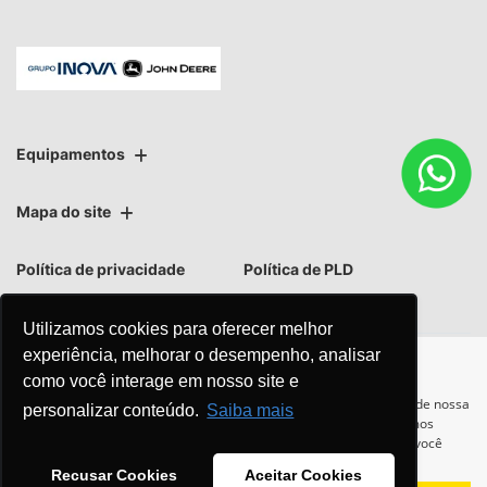
Equipamentos
Mapa do site
Política de privacidade
Política de PLD
Utilizamos cookies para oferecer melhor
experiência, melhorar o desempenho, analisar
como você interage em nosso site e
No trânsito, enxergar o outro salva
Para otimizar sua experiência durante a navegação, fazemos uso de nossa
personalizar conteúdo.
Saiba mais
política de cookies e para proteger seus dados pessoais respeitamos
vidas.
nossa
política de privacidade
. Ao seguir com a navegação e visita você
concorda com nossas políticas.
Recusar Cookies
Aceitar Cookies