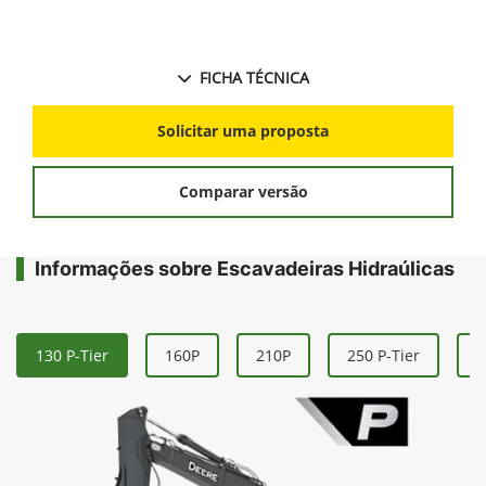
FICHA TÉCNICA
Solicitar uma proposta
Comparar versão
Informações sobre Escavadeiras Hidraúlicas
130 P-Tier
160P
210P
250 P-Tier
3