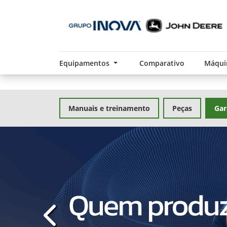
Equipamentos
Comparativo
Máqui
Manuais e treinamento
Peças
Gar
templates.template-01.components.carousel.t