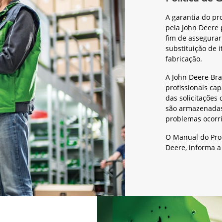
A garantia do p
pela John Deere 
fim de assegura
substituição de 
fabricação.
A John Deere Bra
profissionais ca
das solicitações 
são armazenadas 
problemas ocorr
O Manual do Pro
Deere, informa a 