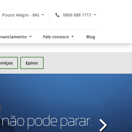
Pouso Alegre - MG
0800 888 1717
financiamento
Fale conosco
Blog
rviços
Epiroc
templates.te