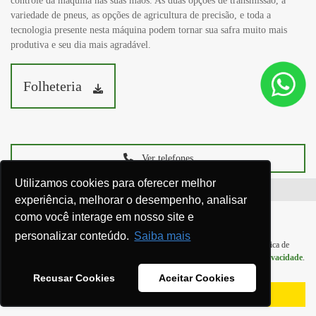
controle da máquina nas suas mãos. As duas opções de transmissão, a
variedade de pneus, as opções de agricultura de precisão, e toda a
tecnologia presente nesta máquina podem tornar sua safra muito mais
produtiva e seu dia mais agradável.
Folheteria
Ver telefones
Utilizamos cookies para oferecer melhor
experiência, melhorar o desempenho, analisar
como você interage em nosso site e
personalizar conteúdo.
Saiba mais
Para otimizar sua experiência durante a navegação, fazemos uso de nossa política de
cookies e para proteger seus dados pessoais respeitamos nossa
política de privacidade
.
Ao seguir com a navegação e visita você concorda com nossas políticas.
Recusar Cookies
Aceitar Cookies
Equipamentos
Aceitar
Recusar