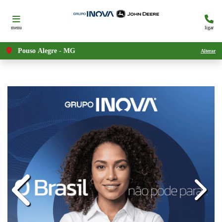
menu
ligar
Pouso Alegre - MG
Alterar
templat
templates.template-01.components.carous