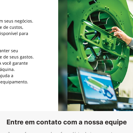
idade dos produtos John Deere, incluindo máquinas agrícolas, de 
ocê possa focar no que realmente importa: seu trabalho.
cer-lhe níveis superiores de suporte nos produtos projetados e 
tato.