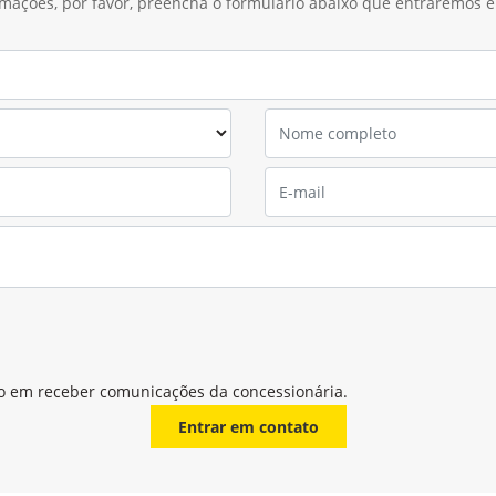
Pavimentação
C
Os equipamentos de pavimentação John Deere são
A 
sinônimos de qualidade e inovação,
pa
proporcionando resultados impecáveis em
su
 no
estradas, rodovias e projetos urbanos.
Política de 
A garantia do p
pela John Deere 
fim de assegura
substituição de 
fabricação.
A John Deere Bra
profissionais ca