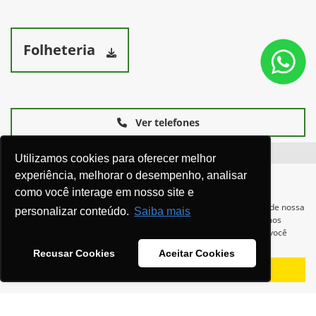
Folheteria
Ver telefones
Utilizamos cookies para oferecer melhor
experiência, melhorar o desempenho, analisar
como você interage em nosso site e
Para otimizar sua experiência durante a navegação, fazemos uso de nossa
personalizar conteúdo.
Saiba mais
política de cookies e para proteger seus dados pessoais respeitamos
nossa
política de privacidade
. Ao seguir com a navegação e visita você
concorda com nossas políticas.
Equipamentos
Recusar Cookies
Aceitar Cookies
Aceitar
Recusar
Mapa do site