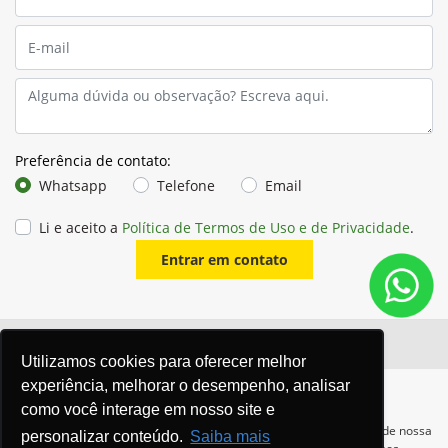
Preferência de contato:
Whatsapp
Telefone
Email
Li e aceito a
Política de Termos de Uso e de Privacidade
.
Entrar em contato
Utilizamos cookies para oferecer melhor
experiência, melhorar o desempenho, analisar
como você interage em nosso site e
Para otimizar sua experiência durante a navegação, fazemos uso de nossa
personalizar conteúdo.
Saiba mais