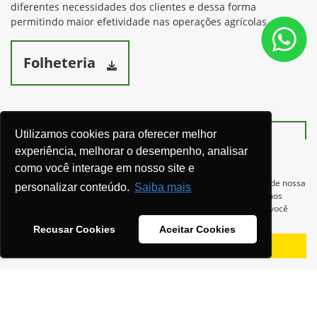
diferentes necessidades dos clientes e dessa forma
permitindo maior efetividade nas operações agrícolas.
Folheteria
Utilizamos cookies para oferecer melhor
Ver telefones
experiência, melhorar o desempenho, analisar
como você interage em nosso site e
Para otimizar sua experiência durante a navegação, fazemos uso de nossa
personalizar conteúdo.
Saiba mais
política de cookies e para proteger seus dados pessoais respeitamos
nossa
política de privacidade
. Ao seguir com a navegação e visita você
concorda com nossas políticas.
Recusar Cookies
Aceitar Cookies
Aceitar
Recusar
Equipamentos
Mapa do site