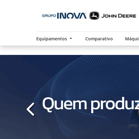
Equipamentos
Comparativo
Máqui
templates.template-01.components.carousel.t