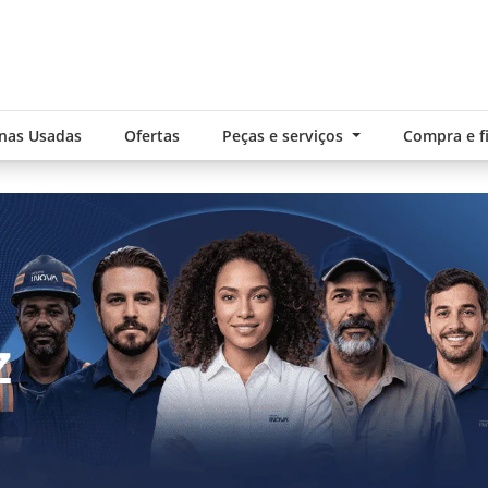
nas Usadas
Ofertas
Peças e serviços
Compra e 
exts.control_prev