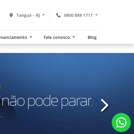
Tanguá – RJ
0800 888 1717
financiamento
Fale conosco
Blog
templates.te