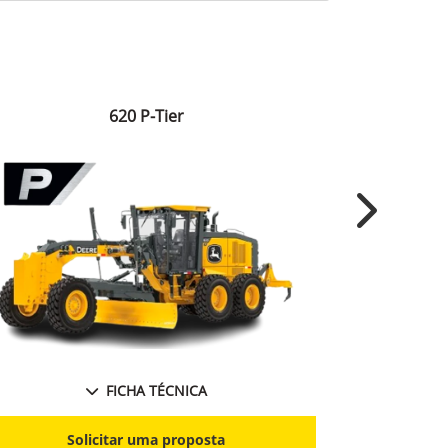
620 P-Tier
Next
FICHA TÉCNICA
Solicitar uma proposta
S