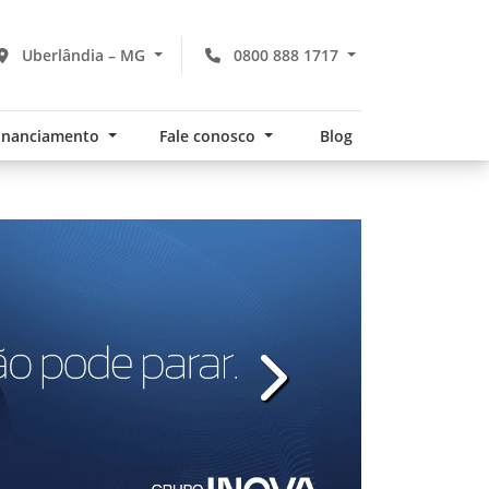
Uberlândia – MG
0800 888 1717
financiamento
Fale conosco
Blog
v
templates.template-01.com