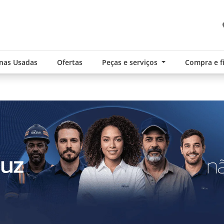
nas Usadas
Ofertas
Peças e serviços
Compra e 
.components.carousel.texts.control_pre