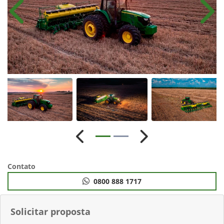
Anterior
Próx
Anterior
Próximo
Contato
0800 888 1717
Solicitar proposta