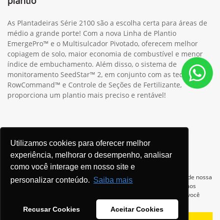
plantio
As Plantadeiras Série 2100 são a escolha certa para áreas de
médio a grande porte! Com a nova Linha de Plantio
EmergePro™ e o Multisulcador Pivotado, oferecem melhor
copiagem de solo, maior economia de combustível e menor
índice de embuchamento. Além disso, o sistema de
monitoramento SeedStar™ 2, em conjunto com as tecnologias
RowCommand™ e Controle de Seções de Fertilizante,
proporciona um plantio mais preciso e rentável!
Utilizamos cookies para oferecer melhor
experiência, melhorar o desempenho, analisar
Ver telefones
como você interage em nosso site e
Para otimizar sua experiência durante a navegação, fazemos uso de nossa
personalizar conteúdo.
Saiba mais
política de cookies e para proteger seus dados pessoais respeitamos
nossa
política de privacidade
. Ao seguir com a navegação e visita você
concorda com nossas políticas.
Recusar Cookies
Aceitar Cookies