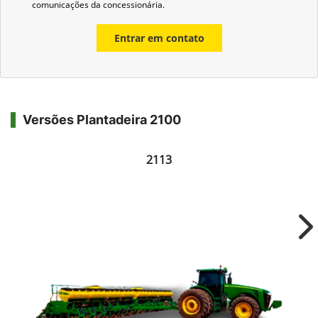
comunicações da concessionária.
Entrar em contato
Versões Plantadeira 2100
2113
Ne