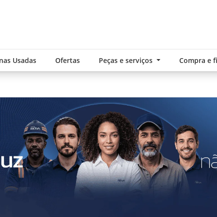
nas Usadas
Ofertas
Peças e serviços
Compra e 
.components.carousel.texts.control_pre