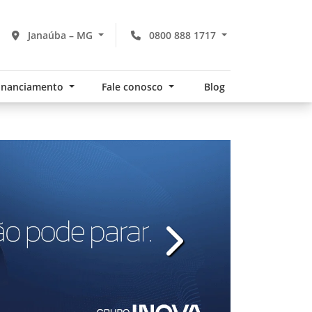
Janaúba – MG
0800 888 1717
financiamento
Fale conosco
Blog
v
templates.template-01.com