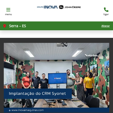
menu
ligar
Serra – ES
Alterar