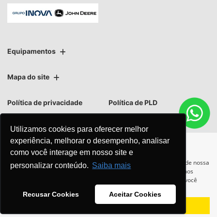
Equipamentos
Mapa do site
Política de privacidade
Política de PLD
Utilizamos cookies para oferecer melhor
experiência, melhorar o desempenho, analisar
como você interage em nosso site e
No trânsito, enxergar o outro
Para otimizar sua experiência durante a navegação, fazemos uso de nossa
personalizar conteúdo.
Saiba mais
política de cookies e para proteger seus dados pessoais respeitamos
salva vidas.
nossa
política de privacidade
. Ao seguir com a navegação e visita você
concorda com nossas políticas.
Recusar Cookies
Aceitar Cookies
Aceitar
Recusar
Desenvolvido pela DEALERSPACE ® Direitos Reservados.