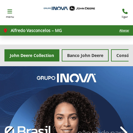
menu
ligar
Alfredo Vasconcelos – MG
Alterar
John Deere Collection
Banco John Deere
Consórc