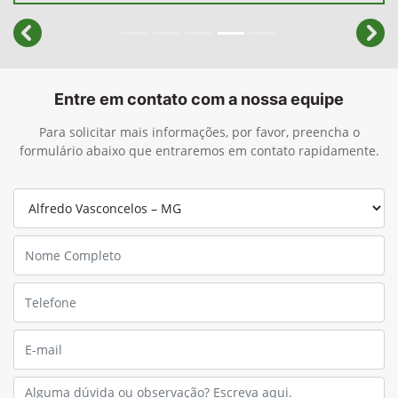
templates.template-01.components.carousel.texts.cont
temp
Entre em contato com a nossa equipe
Para solicitar mais informações, por favor, preencha o
formulário abaixo que entraremos em contato rapidamente.