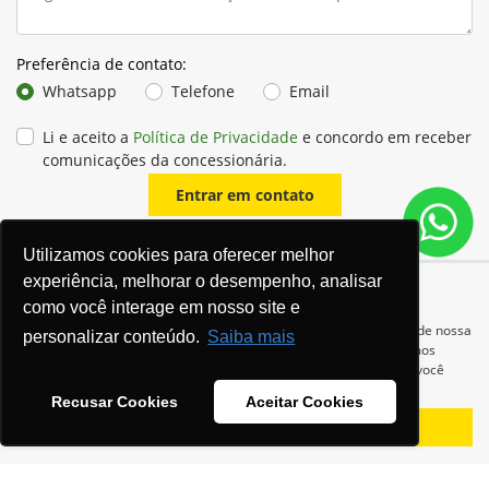
Preferência de contato:
Whatsapp
Telefone
Email
Li e aceito a
Política de Privacidade
e concordo em receber
comunicações da concessionária.
Entrar em contato
Utilizamos cookies para oferecer melhor
experiência, melhorar o desempenho, analisar
como você interage em nosso site e
Para otimizar sua experiência durante a navegação, fazemos uso de nossa
personalizar conteúdo.
Saiba mais
política de cookies e para proteger seus dados pessoais respeitamos
nossa
política de privacidade
. Ao seguir com a navegação e visita você
concorda com nossas políticas.
Recusar Cookies
Aceitar Cookies
Equipamentos
Aceitar
Recusar
Mapa do site