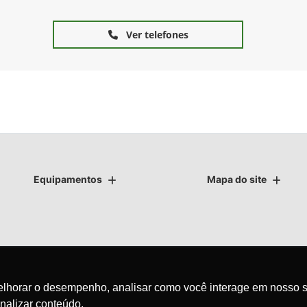
Ver telefones
Equipamentos
Mapa do site
as.
melhorar o desempenho, analisar como você interage em nosso s
nalizar conteúdo.
avegação, fazemos uso de nossa política de cookies e para proteger