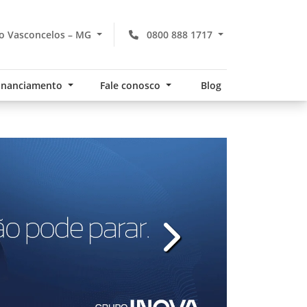
o Vasconcelos – MG
0800 888 1717
financiamento
Fale conosco
Blog
v
templates.template-01.com