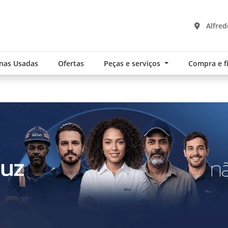
Alfred
nas Usadas
Ofertas
Peças e serviços
Compra e 
.components.carousel.texts.control_pre