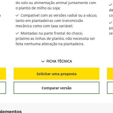
do solo ou alimentação animal juntamente com
o plantio de milho ou soja;
de
a
Compatível com as versões radial ou a vácuo,
co
tanto em plantadeiras com transmissão
mecânica como com taxa variável;
po
Montadas na parte frontal do chassi,
se
próximo as linhas de plantio, não necessita ser
feita nenhuma alteração na plantadeira.
FICHA TÉCNICA
Solicitar uma proposta
Comparar versão
mplementos