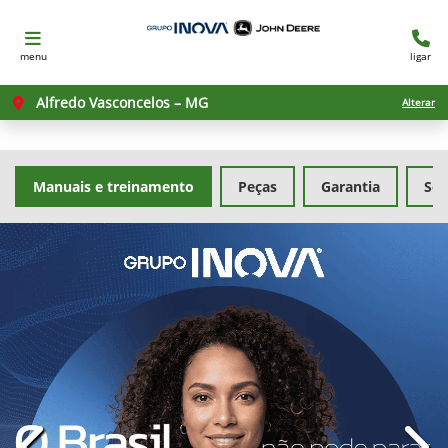
menu
ligar
Alfredo Vasconcelos – MG
Alterar
Manuais e treinamento
Peças
Garantia
Ser