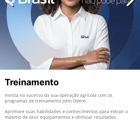
templates.template-01.components.carousel.texts.con
temp
Treinamento
Invista no sucesso da sua operação agrícola com os
programas de treinamento John Deere.
Aprimore suas habilidades e conhecimentos para extrair o
máximo de seus equipamentos e otimizar resultados.