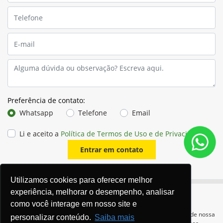
Preferência de contato:
Whatsapp
Telefone
Email
Li e aceito a
Política de Termos de Uso e de Privacidade
.
Entrar em contato
Utilizamos cookies para oferecer melhor
experiência, melhorar o desempenho, analisar
como você interage em nosso site e
Para otimizar sua experiência durante a navegação, fazemos uso de nossa
personalizar conteúdo.
Saiba mais