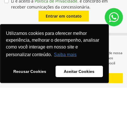
Li e aceito a
Política de Privacidade.
e concordo em
receber comunicações da concessionária.
Entrar em contato
Utilizamos cookies para oferecer melhor
experiência, melhorar o desempenho, analisar
como você interage em nosso site e
Para otimizar sua experiência durante a navegação, fazemos uso de nossa
personalizar conteúdo.
Saiba mais
política de cookies e para proteger seus dados pessoais respeitamos
nossa
política de privacidade
. Ao seguir com a navegação e visita você
concorda com nossas políticas.
Recusar Cookies
Aceitar Cookies
Equipamentos
Aceitar
Recusar
Mapa do site
Política de privacidade
Política de PLD