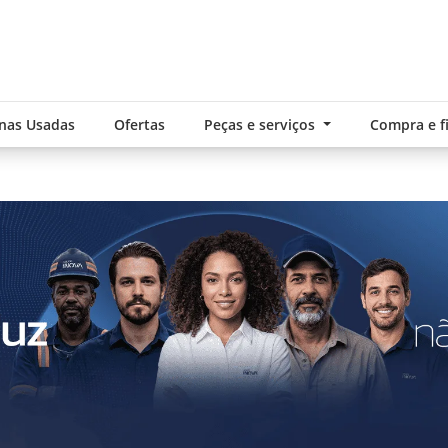
nas Usadas
Ofertas
Peças e serviços
Compra e 
.components.carousel.texts.control_pre