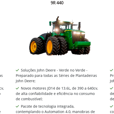
9R 440
Soluções John Deere - Verde no Verde -
as
Preparado para todas as Séries de Plantadeiras
Pr
John Deere;
Jo
cv,
Novos motores JD14 de 13.6L, de 390 a 640cv,
o
de alta confiabilidade e eficiência no consumo
de
de combustível;
de
Pacote de tecnologia integrada,
e
contemplando o Automation 4.0, manobras de
co