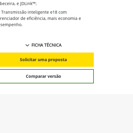
cabeceira, e J
beceira, e JDLink™;
Transmissã
Transmissão inteligente e18 com
gerenciador d
renciador de eficiência, mais economia e
desempenho.
esempenho.
FICHA TÉCNICA
S
Solicitar uma proposta
Comparar versão