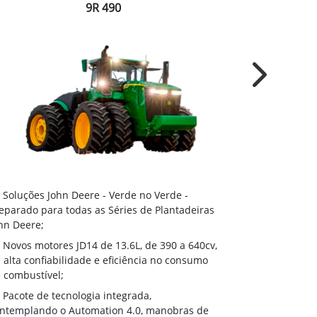
9R 490
Next
Soluções J
Soluções John Deere - Verde no Verde -
Preparado par
eparado para todas as Séries de Plantadeiras
John Deere;
hn Deere;
Novos moto
Novos motores JD14 de 13.6L, de 390 a 640cv,
de alta confi
 alta confiabilidade e eficiência no consumo
de combustíve
 combustível;
Pacote de 
Pacote de tecnologia integrada,
contemplando
ntemplando o Automation 4.0, manobras de