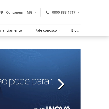
Contagem – MG
0800 888 1717
financiamento
Fale conosco
Blog
v
templates.template-01.com