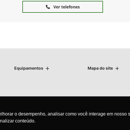
Ver telefones
Equipamentos
Mapa do site
as.
melhorar o desempenho, analisar como você interage em nosso s
nalizar conteúdo.
avegação, fazemos uso de nossa política de cookies e para proteger
olítica de privacidade
. Ao seguir com a navegação e visita você