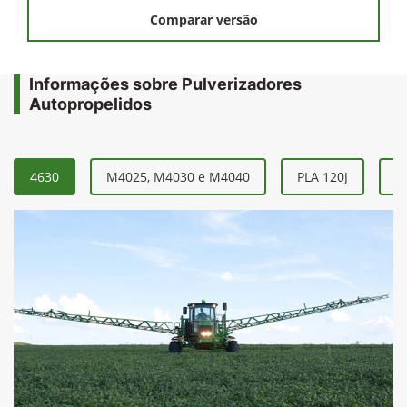
Comparar versão
Informações sobre Pulverizadores
Autopropelidos
4630
M4025, M4030 e M4040
PLA 120J
P