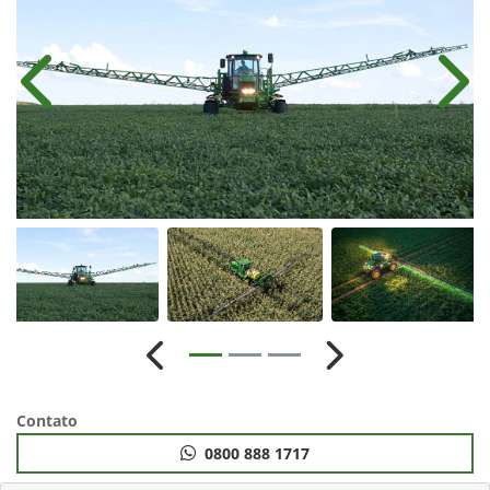
Anterior
Próx
Anterior
Próximo
Contato
0800 888 1717