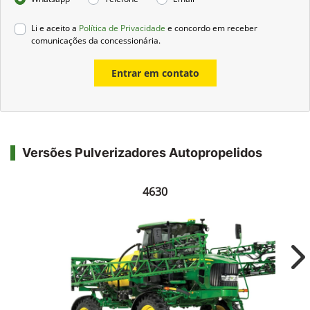
Li e aceito a
Política de Privacidade
e concordo em receber
comunicações da concessionária.
Entrar em contato
Versões Pulverizadores Autopropelidos
4630
Ne