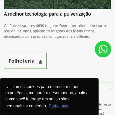
A melhor tecnologia para a pulverização
Os Pulverizadores 4630 da John Deere permitem otimizar o
uso de insumos, aplicando as gotas nos locais certos,
alcançando com precisão os lugares mais difíceis.
Folheteria
Utilizamos cookies para oferecer melhor
Ver telefones
experiência, melhorar o desempenho, analisar
como você interage em nosso site e
Para otimizar sua experiência durante a navegação, fazemos uso de nossa
personalizar conteúdo.
Saiba mais
política de cookies e para proteger seus dados pessoais respeitamos
nossa
política de privacidade
. Ao seguir com a navegação e visita você