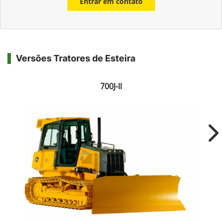
Entrar em contato
Versões Tratores de Esteira
700J-II
Ne