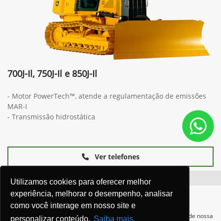
700J-Il, 750J-Il e 850J-Il
- Motor PowerTech™, atende a regulamentação de emissões
MAR-I
- Transmissão hidrostática
Ver telefones
Utilizamos cookies para oferecer melhor
experiência, melhorar o desempenho, analisar
como você interage em nosso site e
Para otimizar sua experiência durante a navegação, fazemos uso de nossa
personalizar conteúdo.
Saiba mais