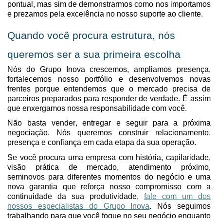
pontual, mas
sim de demonstrarmos como nos importamos
e prezamos pela excelência no nosso
suporte ao cliente.
Quando você procura estrutura, nós
queremos ser a sua primeira escolha
Nós do
Grupo Inova cresce
mos
, ampli
amos
presença,
fortalec
emos
nosso
portfólio e desenvolve
mos
novas
frentes porque entende
mos
que o mercado precisa de
parceiros preparados para responder de verdade. É assim
que enxergamos nossa responsabilidade com você.
Não basta vender, entregar e seguir para a próxima
negociação. Nós queremos construir relacionamento,
presença e confiança em cada etapa da sua operação.
Se você procura uma empresa com história, capilaridade,
visão prática de mercado, atendimento próximo,
seminovos para diferentes momentos do negócio e uma
nova garantia que reforça nosso compromisso com a
continuidade da sua produtividade,
fale com
um dos
nossos especialistas do
Grupo Inova
. Nós seguimos
trabalhando para que você foque no seu negócio enquanto