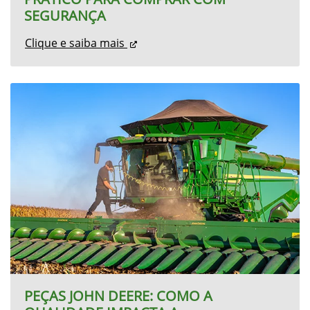
PEÇAS JOHN DEERE: COMO A
QUALIDADE IMPACTA A
PRODUTIVIDADE NO CAMPO
Clique e saiba mais
Selecionar uma loja
Gov. Valadares – MG
Avenida Rio Bahia, 1121 - Vila Isa
Governador Valadares - Minas Gerais
Como chegar