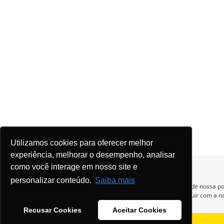
Utilizamos cookies para oferecer melhor
experiência, melhorar o desempenho, analisar
como você interage em nosso site e
personalizar conteúdo.
Saiba mais
Para otimizar sua experiência durante a navegação, fazemos uso de nossa pol
dados pessoais respeitamos nossa
política de privacidade
. Ao seguir com a 
nossas políticas.
Recusar Cookies
Aceitar Cookies
Aceitar