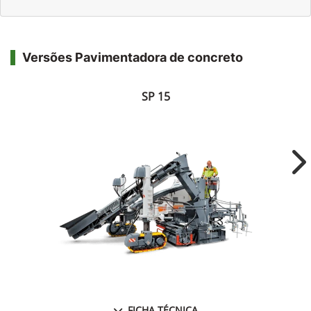
Versões Pavimentadora de concreto
SP 15
Ne
FICHA TÉCNICA