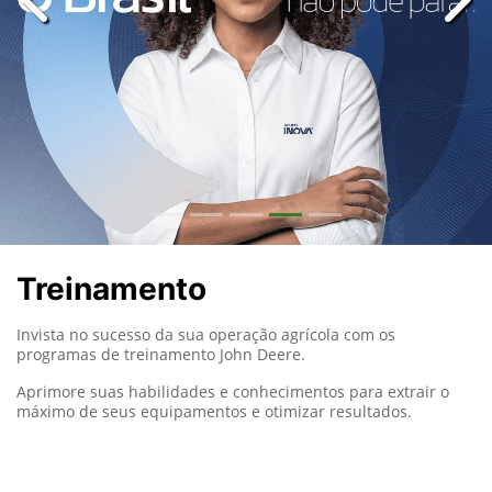
templates.template-01.components.carousel.texts.con
temp
Treinamento
Invista no sucesso da sua operação agrícola com os
programas de treinamento John Deere.
Aprimore suas habilidades e conhecimentos para extrair o
máximo de seus equipamentos e otimizar resultados.