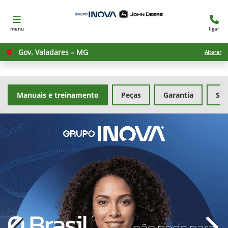
menu
ligar
Gov. Valadares – MG
Alterar
Manuais e treinamento
Peças
Garantia
Ser