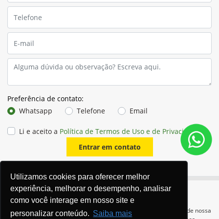
Preferência de contato:
Whatsapp
Telefone
Email
Li e aceito a
Política de Termos de Uso e de Privacidade
.
Entrar em contato
Utilizamos cookies para oferecer melhor
experiência, melhorar o desempenho, analisar
como você interage em nosso site e
Para otimizar sua experiência durante a navegação, fazemos uso de nossa
personalizar conteúdo.
Saiba mais