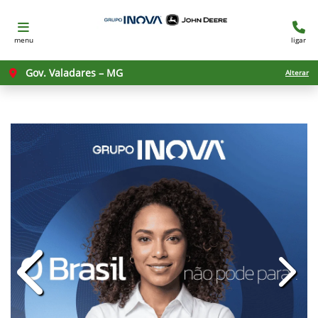
menu
ligar
Gov. Valadares – MG
Alterar
templates.template-01.components.c
templ