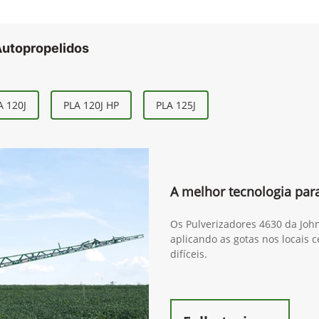
Autopropelidos
A 120J
PLA 120J HP
PLA 125J
A melhor tecnologia para
Os Pulverizadores 4630 da Joh
aplicando as gotas nos locais 
difíceis.