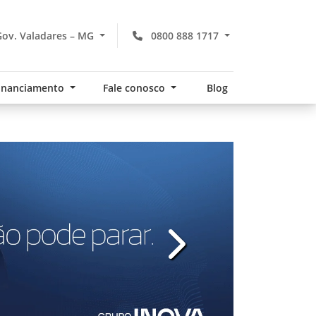
ov. Valadares – MG
0800 888 1717
financiamento
Fale conosco
Blog
v
templates.template-01.com