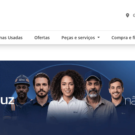
G
nas Usadas
Ofertas
Peças e serviços
Compra e 
.components.carousel.texts.control_pre