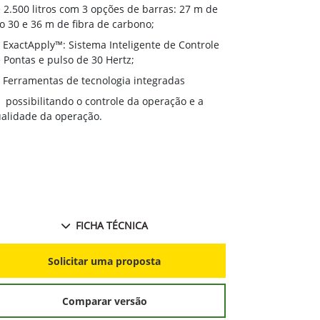
de 2.500 litr
 2.500 litros com 3 opções de barras: 27 m de
aço 30 e 36 m
o 30 e 36 m de fibra de carbono;
ExactApply
ExactApply™: Sistema Inteligente de Controle
de Pontas e p
 Pontas e pulso de 30 Hertz;
Ferramenta
Ferramentas de tecnologia integradas
possibilit
possibilitando o controle da operação e a
qualidade da 
alidade da operação.
FICHA TÉCNICA
S
Solicitar uma proposta
Comparar versão