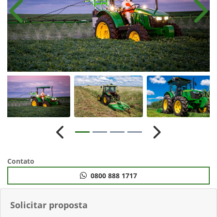
Anterior
Próx
Anterior
Próximo
Contato
0800 888 1717
Solicitar proposta