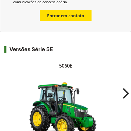
comunicações da concessionária.
Entrar em contato
Versões Série 5E
5060E
Ne