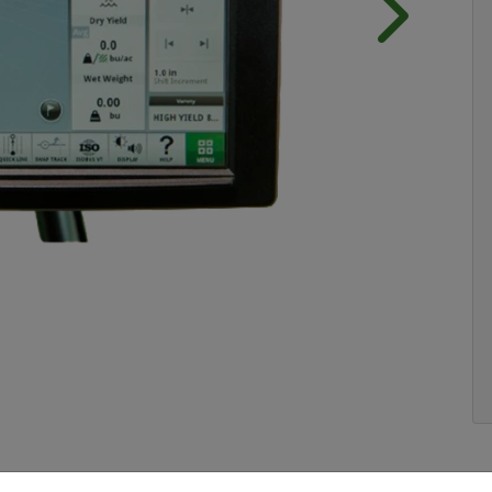
Próximo
640