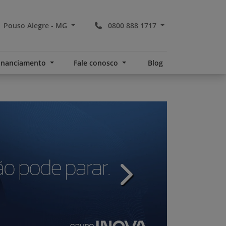
Pouso Alegre - MG
0800 888 1717
financiamento
Fale conosco
Blog
v
templates.template-01.com