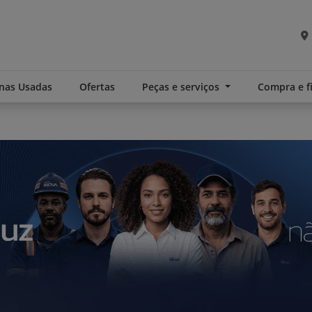
nas Usadas
Ofertas
Peças e serviços
Compra e 
.components.carousel.texts.control_pre