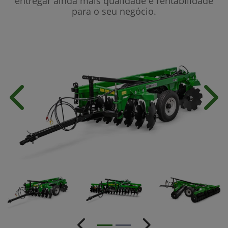
entregar ainda mais qualidade e rentabilidade
para o seu negócio.
Anterior
Próx