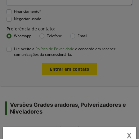
Financiamento?
Negociar usado
Preferência de contato:
Whatsapp
Telefone
Email
Li e aceito a
Política de Privacidade
e concordo em receber
comunicações da concessionária.
Entrar em contato
Versões Grades aradoras, Pulverizadores e
Niveladores
Grades Aradoras
X