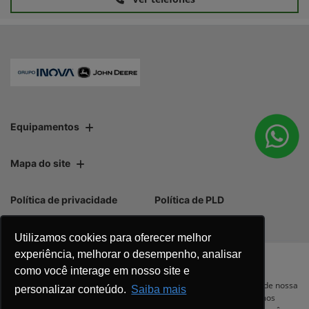
Equipamentos
Mapa do site
Política de privacidade
Política de PLD
Utilizamos cookies para oferecer melhor
experiência, melhorar o desempenho, analisar
como você interage em nosso site e
No trânsito, enxergar o outro salva
Para otimizar sua experiência durante a navegação, fazemos uso de nossa
personalizar conteúdo.
Saiba mais
política de cookies e para proteger seus dados pessoais respeitamos
vidas.