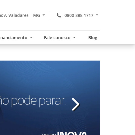
ov. Valadares – MG
0800 888 1717
financiamento
Fale conosco
Blog
v
templates.template-01.com