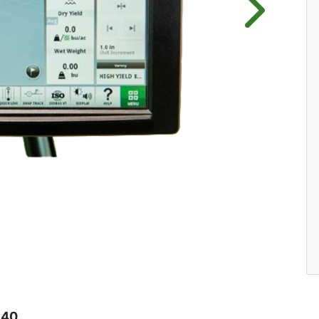
Próximo
640