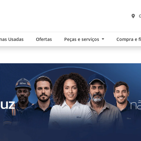
G
nas Usadas
Ofertas
Peças e serviços
Compra e 
.components.carousel.texts.control_pre