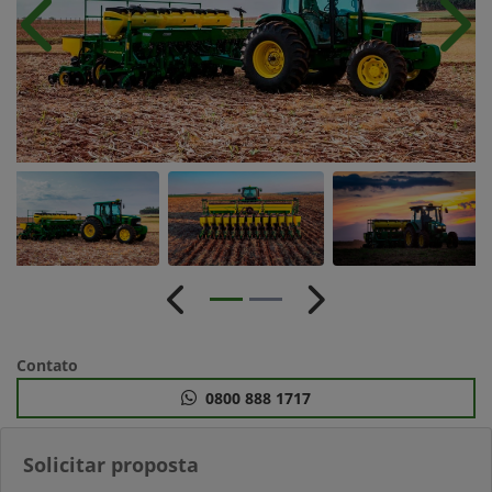
Anterior
Próx
Anterior
Próximo
Contato
0800 888 1717
Solicitar proposta