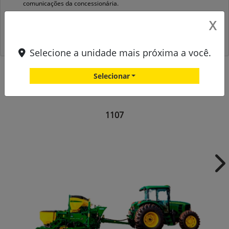
comunicações da concessionária.
X
Entrar em contato
Selecione a unidade mais próxima a você.
Selecionar
Versões Plantadeira 1100
1107
Ne