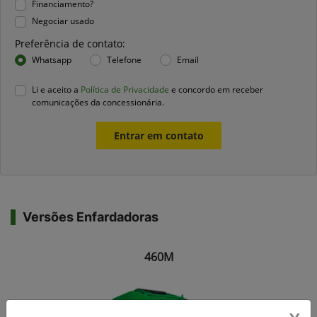
Financiamento?
Negociar usado
Preferência de contato:
Whatsapp
Telefone
Email
Li e aceito a
Política de Privacidade
e concordo em receber
comunicações da concessionária.
Entrar em contato
Versões Enfardadoras
460M