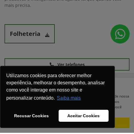
mais precisa.
Folheteria
Ver telefones
Utilizamos cookies para oferecer melhor
experiência, melhorar o desempenho, analisar
como você interage em nosso site e
Para otimizar sua experiência durante a navegação, fazemos uso de nossa
personalizar conteúdo.
Saiba mais
política de cookies e para proteger seus dados pessoais respeitamos
nossa
política de privacidade
. Ao seguir com a navegação e visita você
concorda com nossas políticas.
Recusar Cookies
Aceitar Cookies
Equipamentos
Aceitar
Recusar
Mapa do site