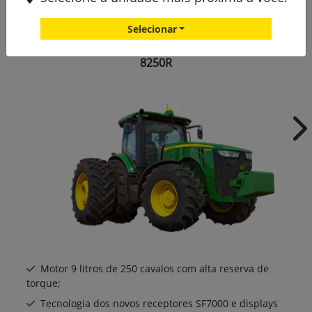
Versões Série 8R
Selecionar
8250R
Ne
Motor 9 litros de 250 cavalos com alta reserva de
torque;
Tecnologia dos novos receptores SF7000 e displays