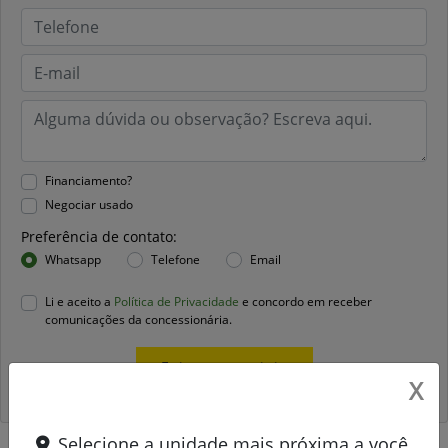
Financiamento?
Negociar usado
Preferência de contato:
Whatsapp
Telefone
Email
Li e aceito a
Política de Privacidade
e concordo em receber
comunicações da concessionária.
Entrar em contato
X
Selecione a unidade mais próxima a você.