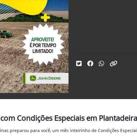
com Condições Especiais em Plantadeir
inas preparou para você, um mês inteirinho de Condições Especiai