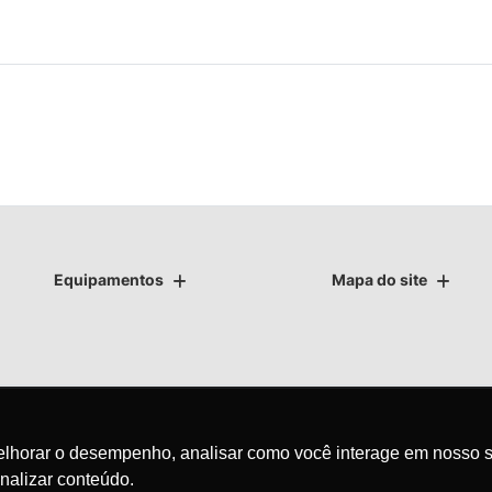
Equipamentos
Mapa do site
as.
melhorar o desempenho, analisar como você interage em nosso s
nalizar conteúdo.
avegação, fazemos uso de nossa política de cookies e para proteger