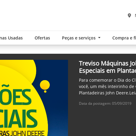
nas Usadas
Ofertas
Peças e serviços
Compra e 
Treviso Máquinas J
Especiais em Planta
Para comemorar o Dia do Cl
você, um mês inteirinho de
Plantadeiras John Deere.Lei
Data da postagem: 05/09/2019