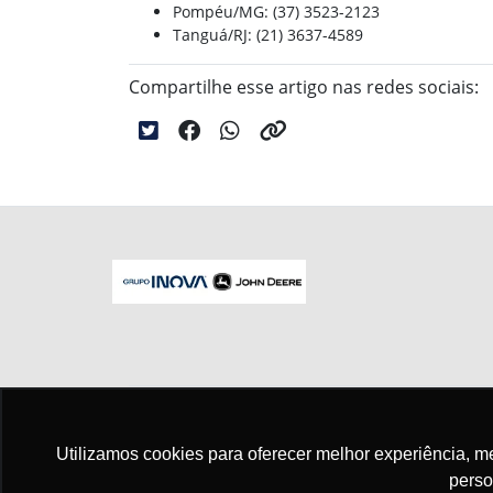
Pompéu/MG: (37) 3523-2123
Tanguá/RJ: (21) 3637-4589
Compartilhe esse artigo nas redes sociais:
No trânsito, enxergar o outro salva vid
Utilizamos cookies para oferecer melhor experiência, 
perso
Para otimizar sua experiência durante a n