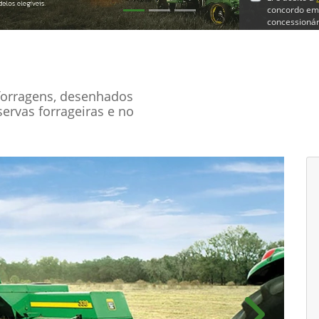
concordo em
concessionár
En
forragens, desenhados
servas forrageiras e no