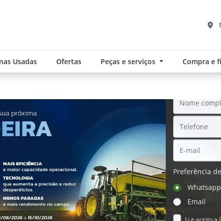
nas Usadas
Ofertas
Peças e serviços
Compra e 
SOL
Preferência de
.components.carousel.texts.control_pre
Whatsap
Email
Li e aceito a