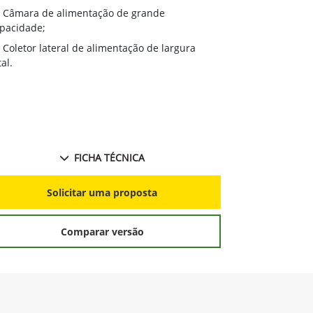
vento;
Câmara de alimentação de grande
Opção de 
pacidade;
2,5m, o mais
Coletor lateral de alimentação de largura
Sensor de 
tal.
a faixa de ní
Sistema Ba
ou remotamen
FICHA TÉCNICA
S
Solicitar uma proposta
Comparar versão