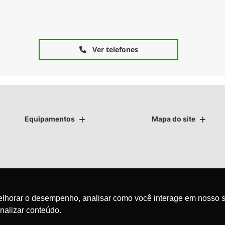
Ver telefones
Equipamentos
Mapa do site
as.
melhorar o desempenho, analisar como você interage em nosso s
nalizar conteúdo.
avegação, fazemos uso de nossa política de cookies e para proteger
olítica de privacidade
. Ao seguir com a navegação e visita você