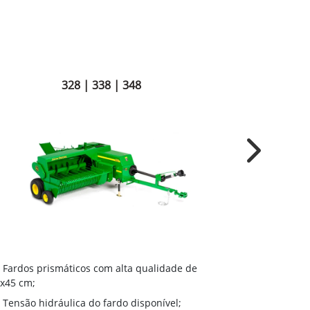
328 | 338 | 348
Next
Coletor Me
Fardos prismáticos com alta qualidade de
com melhor f
x45 cm;
culturas em l
Tensão hidráulica do fardo disponível;