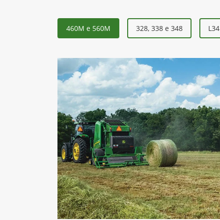
460M e 560M
328, 338 e 348
L34