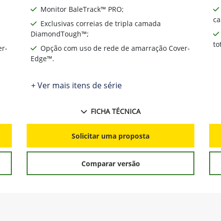
Monitor BaleTrack™ PRO;
ca
Exclusivas correias de tripla camada
DiamondTough™;
to
er-
Opção com uso de rede de amarração Cover-
Edge™.
+ Ver mais itens de série
FICHA TÉCNICA
Solicitar uma proposta
Comparar versão