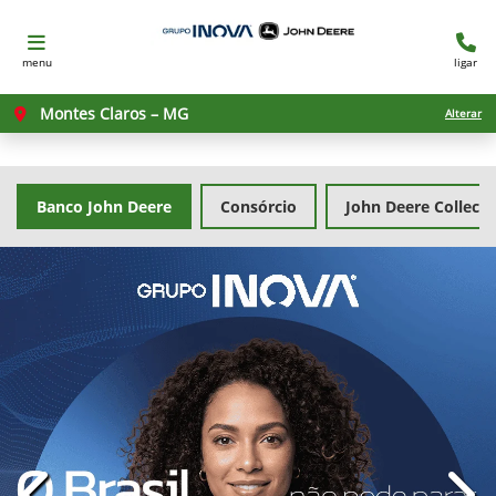
menu
ligar
Montes Claros – MG
Alterar
Banco John Deere
Consórcio
John Deere Collecti