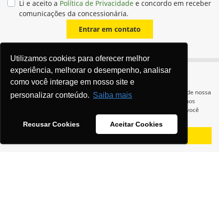
Li e aceito a
Política de Privacidade
e concordo em receber
comunicações da concessionária.
Entrar em contato
Utilizamos cookies para oferecer melhor
experiência, melhorar o desempenho, analisar
como você interage em nosso site e
Para otimizar sua experiência durante a navegação, fazemos uso de nossa
personalizar conteúdo.
Saiba mais
política de cookies e para proteger seus dados pessoais respeitamos
nossa
política de privacidade
. Ao seguir com a navegação e visita você
concorda com nossas políticas.
Recusar Cookies
Aceitar Cookies
Equipamentos
Aceitar
Recusar
Mapa do site
Política de privacidade
Política de PLD