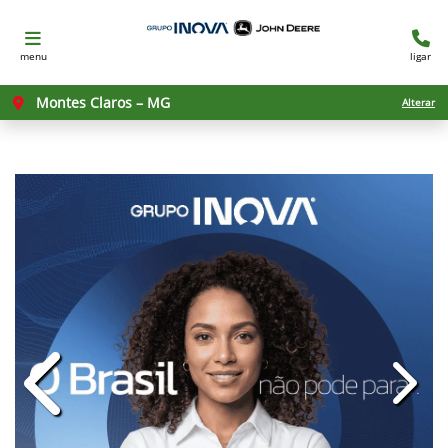
menu
ligar
Montes Claros – MG
Alterar
templates.template-01.components.c
templ