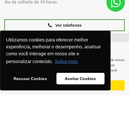
dia de colheita de 10 horas.
Ver telefones
Utilizamos cookies para oferecer melhor
experiência, melhorar o desempenho, analisar
como você interage em nosso site e
Para otimizar sua experiência durante a navegação, fazemos uso de nossa
personalizar conteúdo.
Saiba mais
política de cookies e para proteger seus dados pessoais respeitamos
nossa
política de privacidade
. Ao seguir com a navegação e visita você
concorda com nossas políticas.
Equipamentos
Recusar Cookies
Aceitar Cookies
Aceitar
Recusar
Mapa do site
Política de privacidade
Política de PLD