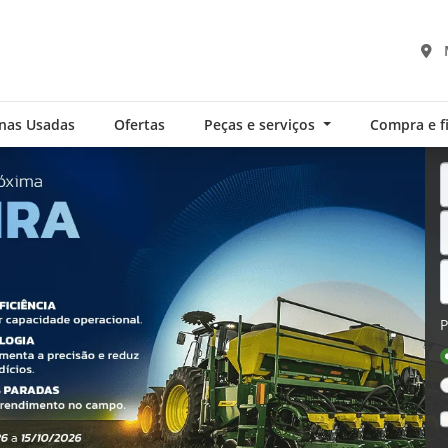
nas Usadas
Ofertas
Peças e serviços
Compra e 
P
exts.control_prev