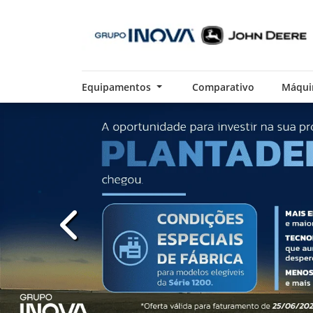
Equipamentos
Comparativo
Máqui
templates.template-01.components.carousel.t