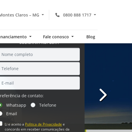
Montes Claros – MG
0800 888 1717
financiamento
Fale conosco
Blog
SOLICITAR PROPOSTA
referência de contato:
templates.te
Whatsapp
Telefone
Email
Li e aceito a
Política de Privacidade
e
concordo em receber comunicações da