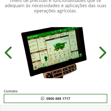
níveis de precisão e funcionalidades que se
adequam às necessidades e aplicações das suas
operações agrícolas.
Anterior
Próx
Contato
0800 888 1717