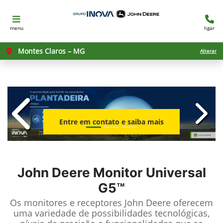
menu
ligar
Montes Claros – MG
Alterar
templates.template-01.components.c
templ
Entre em contato e saiba mais
John Deere
Monitor Universal
G5™
Os monitores e receptores John Deere oferecem
uma variedade de possibilidades tecnológicas,