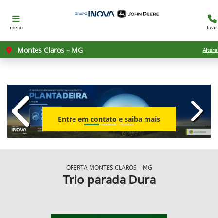
menu
ligar
Montes Claros – MG
Altera
templates.template-01.components.c
templ
Entre em contato e saiba mais
OFERTA MONTES CLAROS – MG
Trio parada Dura