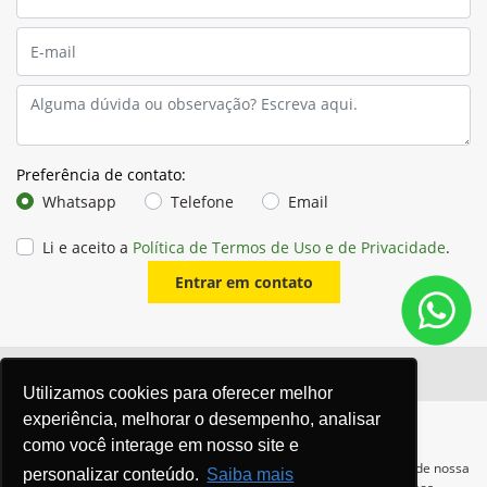
Preferência de contato:
Whatsapp
Telefone
Email
Li e aceito a
Política de Termos de Uso e de Privacidade
.
Entrar em contato
Utilizamos cookies para oferecer melhor
experiência, melhorar o desempenho, analisar
como você interage em nosso site e
Para otimizar sua experiência durante a navegação, fazemos uso de nossa
personalizar conteúdo.
Saiba mais