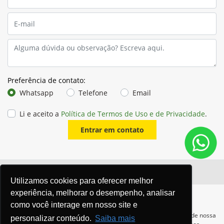
Preferência de contato:
Whatsapp
Telefone
Email
Li e aceito a
Política de Termos de Uso e de Privacidade
.
Entrar em contato
Utilizamos cookies para oferecer melhor
experiência, melhorar o desempenho, analisar
como você interage em nosso site e
Para otimizar sua experiência durante a navegação, fazemos uso de nossa
personalizar conteúdo.
Saiba mais