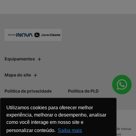
Equipamentos
Mapa do site
Política de privacidade
Política de PLD
Utilizamos cookies para oferecer melhor
experiência, melhorar o desempenho, analisar
como você interage em nosso site e
No trânsito, enxergar o outro salva
Para otimizar sua experiência durante a navegação, fazemos uso de nossa
personalizar conteúdo.
Saiba mais
política de cookies e para proteger seus dados pessoais respeitamos
vidas.