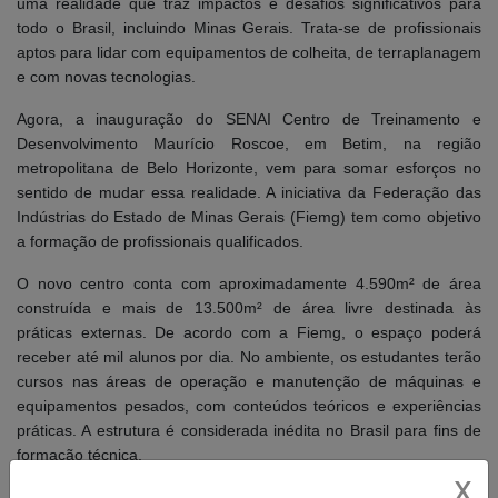
uma realidade que traz impactos e desafios significativos para
todo o Brasil, incluindo Minas Gerais. Trata-se de profissionais
aptos para lidar com equipamentos de colheita, de terraplanagem
e com novas tecnologias.
Agora, a inauguração do SENAI Centro de Treinamento e
Desenvolvimento Maurício Roscoe, em Betim, na região
metropolitana de Belo Horizonte, vem para somar esforços no
sentido de mudar essa realidade. A iniciativa da Federação das
Indústrias do Estado de Minas Gerais (Fiemg) tem como objetivo
a formação de profissionais qualificados.
O novo centro conta com aproximadamente 4.590m² de área
construída e mais de 13.500m² de área livre destinada às
práticas externas. De acordo com a Fiemg, o espaço poderá
receber até mil alunos por dia. No ambiente, os estudantes terão
cursos nas áreas de operação e manutenção de máquinas e
equipamentos pesados, com conteúdos teóricos e experiências
práticas. A estrutura é considerada inédita no Brasil para fins de
formação técnica.
X
O Grupo Inova é parceiro da Fiemg e do Senai nesse projeto